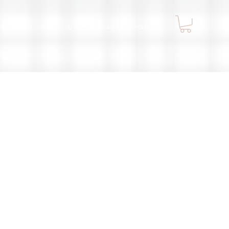
Esileht
Vana
Uus
Saunad
Kontakt