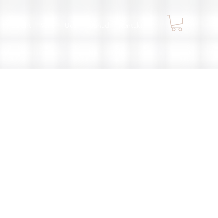
Esileht
Vana
Uus
Saunad
Kontakt