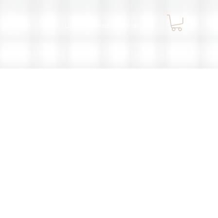
Esileht
Vana
Uus
Saunad
Kontakt