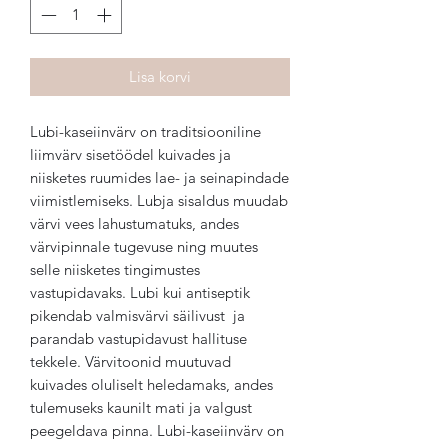
Lisa korvi
Lubi-kaseiinvärv on traditsiooniline
liimvärv sisetöödel kuivades ja
niisketes ruumides lae- ja seinapindade
viimistlemiseks. Lubja sisaldus muudab
värvi vees lahustumatuks, andes
värvipinnale tugevuse ning muutes
selle niisketes tingimustes
vastupidavaks. Lubi kui antiseptik
pikendab valmisvärvi säilivust ja
parandab vastupidavust hallituse
tekkele. Värvitoonid muutuvad
kuivades oluliselt heledamaks, andes
tulemuseks kaunilt mati ja valgust
peegeldava pinna. Lubi-kaseiinvärv on